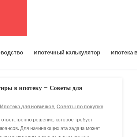
оводство
Ипотечный калькулятор
Ипотека 
тиры в ипотеку – Советы для
Ипотека для новичков
,
Советы по покупке
и ответственно решение, которое требует
нюансов. Для начинающих эта задача может
ледуя нескольким важным шагам, можно