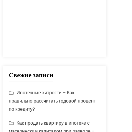
процент
проценты
развод
расчет
риск
сбербанк
сделка
совет
советы
срок
ставка
страховка
стройка
шаги
Свежие записи
Ипотечные хитрости – Как
правильно рассчитать годовой процент
по кредиту?
Как продать квартиру в ипотеке с
материнским капиталом при разводе –