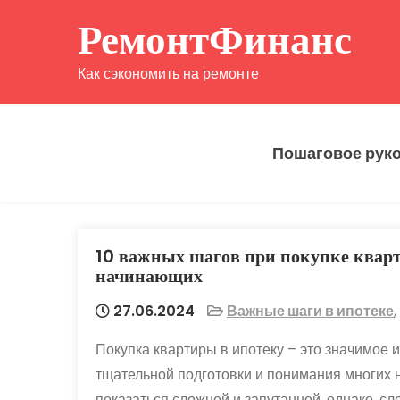
Перейти
РемонтФинанс
к
содержимому
Как сэкономить на ремонте
Пошаговое рук
10 важных шагов при покупке квар
начинающих
27.06.2024
Важные шаги в ипотеке
,
Покупка квартиры в ипотеку – это значимое 
тщательной подготовки и понимания многих 
показаться сложной и запутанной, однако, с