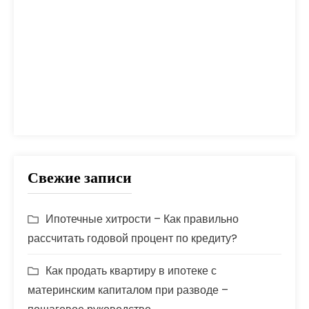
помощь
проблем
прогноз
продажа
процент
проценты
развод
расчет
риск
сбербанк
сделка
совет
советы
срок
ставка
страховка
стройка
шаги
Свежие записи
Ипотечные хитрости – Как правильно
рассчитать годовой процент по кредиту?
Как продать квартиру в ипотеке с
материнским капиталом при разводе –