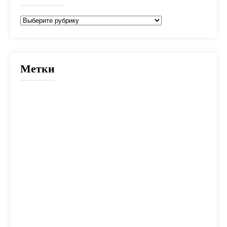
Рубрики
Метки
2025
банк
банки
взнос
выбор
вычет
деньги
дети
документы
долг
дом
жилье
заем
закон
ипотека
калькулятор
капитал
квартира
кредит
налог
налоги
неустойка
одобрение
оплата
план
погашение
покупка