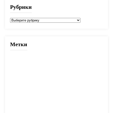
Рубрики
Рубрики
Метки
2025
банк
банки
взнос
выбор
вычет
деньги
дети
документы
долг
дом
жилье
заем
закон
ипотека
калькулятор
капитал
квартира
кредит
налог
налоги
неустойка
одобрение