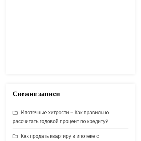
оплата
план
погашение
покупка
помощь
проблем
прогноз
продажа
процент
проценты
развод
расчет
риск
сбербанк
сделка
совет
советы
срок
ставка
страховка
стройка
шаги
Свежие записи
Ипотечные хитрости – Как правильно
рассчитать годовой процент по кредиту?
Как продать квартиру в ипотеке с