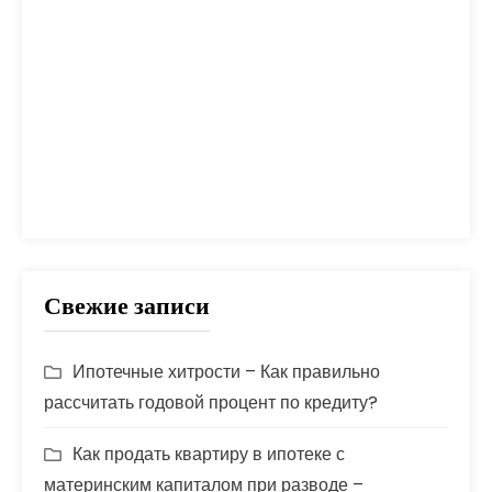
помощь
проблем
прогноз
продажа
процент
проценты
развод
расчет
риск
сбербанк
сделка
совет
советы
срок
ставка
страховка
стройка
шаги
Свежие записи
Ипотечные хитрости – Как правильно
рассчитать годовой процент по кредиту?
Как продать квартиру в ипотеке с
материнским капиталом при разводе –