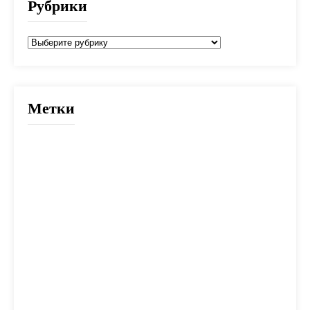
Рубрики
Рубрики
Метки
2025
банк
банки
взнос
выбор
вычет
деньги
дети
документы
долг
дом
жилье
заем
закон
ипотека
калькулятор
капитал
квартира
кредит
налог
налоги
неустойка
одобрение
оплата
план
погашение
покупка