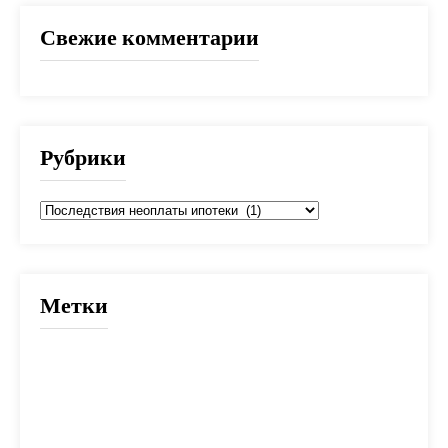
Свежие комментарии
Рубрики
Рубрики
Метки
2025
банк
банки
взнос
выбор
вычет
деньги
дети
документы
долг