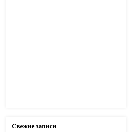
дом
жилье
заем
закон
ипотека
калькулятор
капитал
квартира
кредит
налог
налоги
неустойка
одобрение
оплата
план
погашение
покупка
помощь
проблем
прогноз
продажа
процент
проценты
развод
расчет
риск
сбербанк
сделка
совет
советы
срок
ставка
страховка
стройка
шаги
Свежие записи