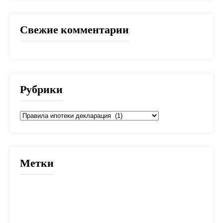
Свежие комментарии
Рубрики
Рубрики
Метки
2025
банк
банки
взнос
выбор
вычет
деньги
дети
документы
долг