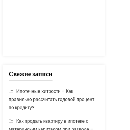
процент
проценты
развод
расчет
риск
сбербанк
сделка
совет
советы
срок
ставка
страховка
стройка
шаги
Свежие записи
Ипотечные хитрости – Как
правильно рассчитать годовой процент
по кредиту?
Как продать квартиру в ипотеке с
материнским капиталом при разводе –