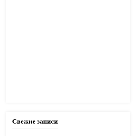
калькулятор
капитал
квартира
кредит
налог
налоги
неустойка
одобрение
оплата
план
погашение
покупка
помощь
проблем
прогноз
продажа
процент
проценты
развод
расчет
риск
сбербанк
сделка
совет
советы
срок
ставка
страховка
стройка
шаги
Свежие записи