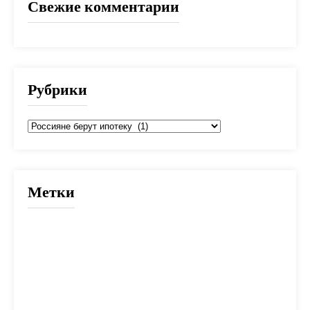
Свежие комментарии
Рубрики
Рубрики
Метки
2025
банк
банки
взнос
выбор
вычет
деньги
дети
документы
долг
дом
жилье
заем
закон
ипотека