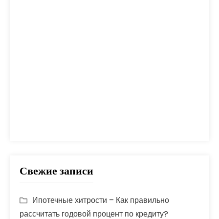
налог
налоги
неустойка
одобрение
оплата
план
погашение
покупка
помощь
проблем
прогноз
продажа
процент
проценты
развод
расчет
риск
сбербанк
сделка
совет
советы
срок
ставка
страховка
стройка
шаги
Свежие записи
Ипотечные хитрости – Как правильно
рассчитать годовой процент по кредиту?