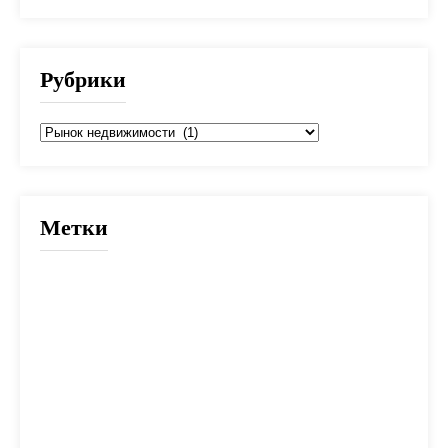
Рубрики
Рубрики
Метки
2025
банк
банки
взнос
выбор
вычет
деньги
дети
документы
долг
дом
жилье
заем
закон
ипотека
калькулятор
капитал
квартира
кредит