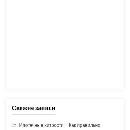
налог
налоги
неустойка
одобрение
оплата
план
погашение
покупка
помощь
проблем
прогноз
продажа
процент
проценты
развод
расчет
риск
сбербанк
сделка
совет
советы
срок
ставка
страховка
стройка
шаги
Свежие записи
Ипотечные хитрости – Как правильно