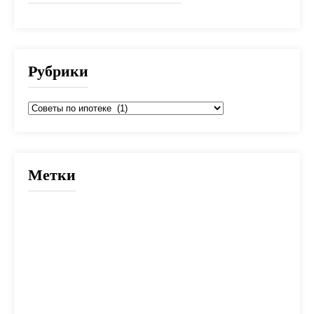
Рубрики
Рубрики
Метки
2025
банк
банки
взнос
выбор
вычет
деньги
дети
документы
долг
дом
жилье
заем
закон
ипотека
калькулятор
капитал
квартира
кредит