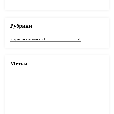
Рубрики
Рубрики
Метки
2025
банк
банки
взнос
выбор
вычет
деньги
дети
документы
долг
дом
жилье
заем
закон
ипотека
калькулятор
капитал
квартира
кредит