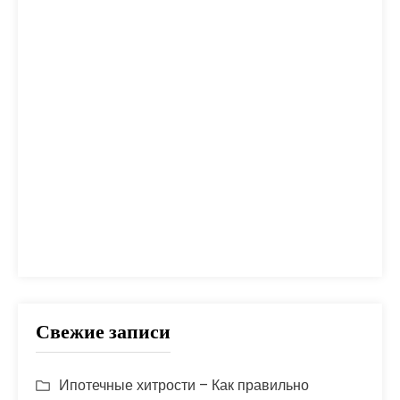
налог
налоги
неустойка
одобрение
оплата
план
погашение
покупка
помощь
проблем
прогноз
продажа
процент
проценты
развод
расчет
риск
сбербанк
сделка
совет
советы
срок
ставка
страховка
стройка
шаги
Свежие записи
Ипотечные хитрости – Как правильно