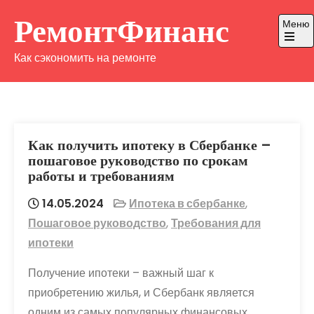
Перейти
РемонтФинанс
Меню
к
содержимому
Откры
Как сэкономить на ремонте
главно
меню
Как получить ипотеку в Сбербанке –
пошаговое руководство по срокам
работы и требованиям
14.05.2024
Ипотека в сбербанке
,
Пошаговое руководство
,
Требования для
ипотеки
Получение ипотеки – важный шаг к
приобретению жилья, и Сбербанк является
одним из самых популярных финансовых