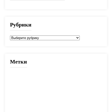
Рубрики
Рубрики
Метки
2025
банк
банки
взнос
выбор
вычет
деньги
дети
документы
долг
дом
жилье
заем
закон
ипотека
калькулятор
капитал
квартира
кредит