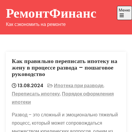
Перейти
РемонтФинанс
Меню
к
содержимому
Откры
Как сэкономить на ремонте
главно
меню
Как правильно переписать ипотеку на
жену в процессе развода – пошаговое
руководство
13.08.2024
Ипотека при разводе
,
Переписать ипотеку
,
Порядок оформления
ипотеки
Развод – это сложный и эмоционально тяжелый
процесс, который может сопровождаться
множеством юридических вопросов, одним из