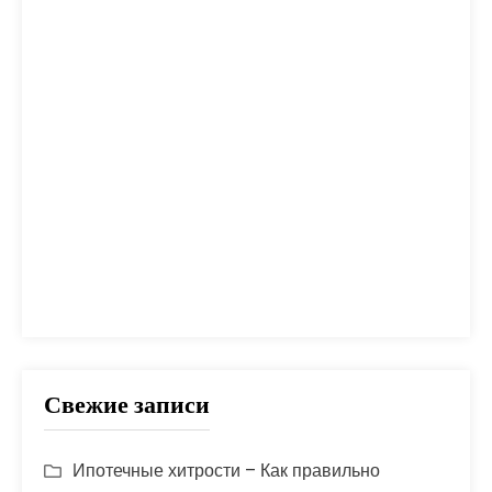
налог
налоги
неустойка
одобрение
оплата
план
погашение
покупка
помощь
проблем
прогноз
продажа
процент
проценты
развод
расчет
риск
сбербанк
сделка
совет
советы
срок
ставка
страховка
стройка
шаги
Свежие записи
Ипотечные хитрости – Как правильно