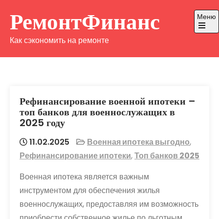
Перейти
РемонтФинанс
Меню
к
содержимому
Откры
Как сэкономить на ремонте
главно
меню
Рефинансирование военной ипотеки –
топ банков для военнослужащих в
2025 году
11.02.2025
Военная ипотека выгодно
,
Рефинансирование ипотеки
,
Топ банков 2025
Военная ипотека является важным
инструментом для обеспечения жилья
военнослужащих, предоставляя им возможность
приобрести собственное жилье по льготным