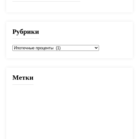
Рубрики
Рубрики
Метки
2025
банк
банки
взнос
выбор
вычет
деньги
дети
документы
долг
дом
жилье
заем
закон
ипотека
калькулятор
капитал
квартира
кредит