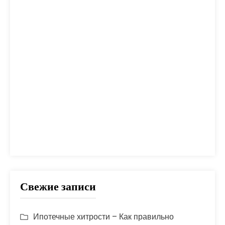
налог
налоги
неустойка
одобрение
оплата
план
погашение
покупка
помощь
проблем
прогноз
продажа
процент
проценты
развод
расчет
риск
сбербанк
сделка
совет
советы
срок
ставка
страховка
стройка
шаги
Свежие записи
Ипотечные хитрости – Как правильно