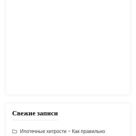
налог
налоги
неустойка
одобрение
оплата
план
погашение
покупка
помощь
проблем
прогноз
продажа
процент
проценты
развод
расчет
риск
сбербанк
сделка
совет
советы
срок
ставка
страховка
стройка
шаги
Свежие записи
Ипотечные хитрости – Как правильно