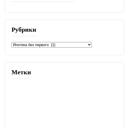
Рубрики
Рубрики
Метки
2025
банк
банки
взнос
выбор
вычет
деньги
дети
документы
долг
дом
жилье
заем
закон
ипотека
калькулятор
капитал
квартира
кредит