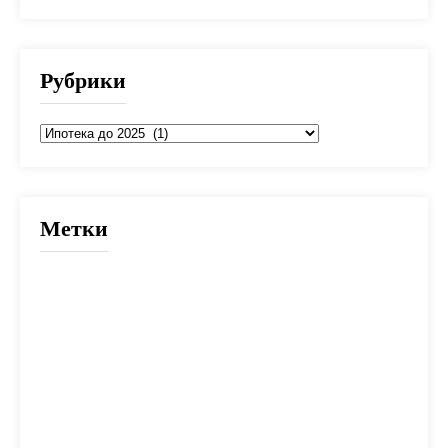
Рубрики
Рубрики
Метки
2025
банк
банки
взнос
выбор
вычет
деньги
дети
документы
долг
дом
жилье
заем
закон
ипотека
калькулятор
капитал
квартира
кредит