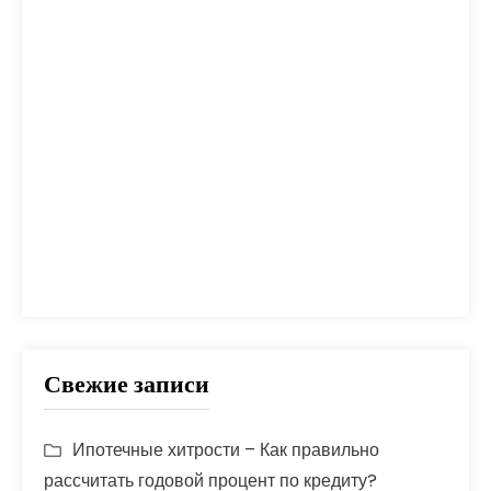
налог
налоги
неустойка
одобрение
оплата
план
погашение
покупка
помощь
проблем
прогноз
продажа
процент
проценты
развод
расчет
риск
сбербанк
сделка
совет
советы
срок
ставка
страховка
стройка
шаги
Свежие записи
Ипотечные хитрости – Как правильно
рассчитать годовой процент по кредиту?