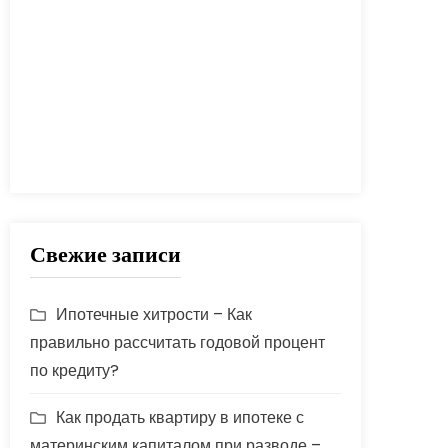
процент
проценты
развод
расчет
риск
сбербанк
сделка
совет
советы
срок
ставка
страховка
стройка
шаги
Свежие записи
Ипотечные хитрости – Как
правильно рассчитать годовой процент
по кредиту?
Как продать квартиру в ипотеке с
материнским капиталом при разводе –