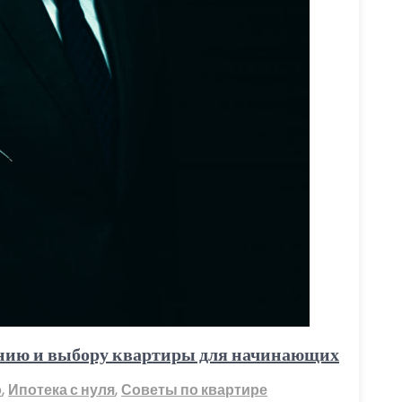
ению и выбору квартиры для начинающих
о
,
Ипотека с нуля
,
Советы по квартире