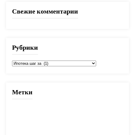
Свежие комментарии
Рубрики
Рубрики
Метки
2025
банк
банки
взнос
выбор
вычет
деньги
дети
документы
долг