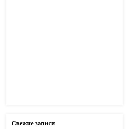
дом
жилье
заем
закон
ипотека
калькулятор
капитал
квартира
кредит
налог
налоги
неустойка
одобрение
оплата
план
погашение
покупка
помощь
проблем
прогноз
продажа
процент
проценты
развод
расчет
риск
сбербанк
сделка
совет
советы
срок
ставка
страховка
стройка
шаги
Свежие записи