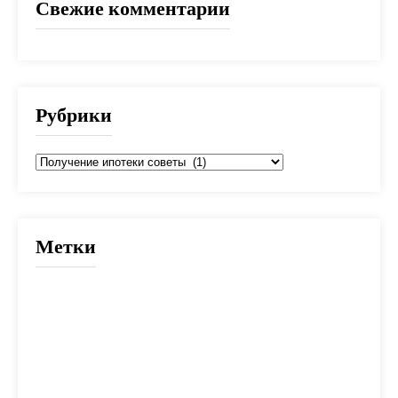
Свежие комментарии
Рубрики
Рубрики
Метки
2025
банк
банки
взнос
выбор
вычет
деньги
дети
документы
долг
дом
жилье
заем
закон
ипотека