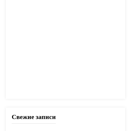
калькулятор
капитал
квартира
кредит
налог
налоги
неустойка
одобрение
оплата
план
погашение
покупка
помощь
проблем
прогноз
продажа
процент
проценты
развод
расчет
риск
сбербанк
сделка
совет
советы
срок
ставка
страховка
стройка
шаги
Свежие записи