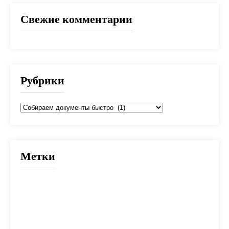
Свежие комментарии
Рубрики
Рубрики
Метки
2025
банк
банки
взнос
выбор
вычет
деньги
дети
документы
долг