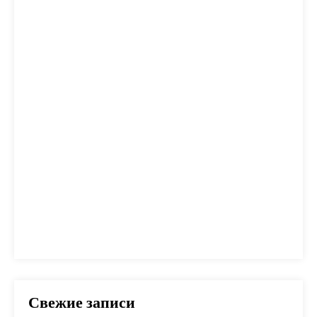
дом
жилье
заем
закон
ипотека
калькулятор
капитал
квартира
кредит
налог
налоги
неустойка
одобрение
оплата
план
погашение
покупка
помощь
проблем
прогноз
продажа
процент
проценты
развод
расчет
риск
сбербанк
сделка
совет
советы
срок
ставка
страховка
стройка
шаги
Свежие записи