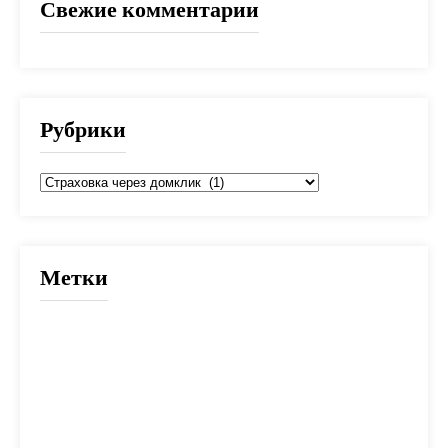
Свежие комментарии
Рубрики
Рубрики
Метки
2025
банк
банки
взнос
выбор
вычет
деньги
дети
документы
долг
дом
жилье
заем
закон
ипотека