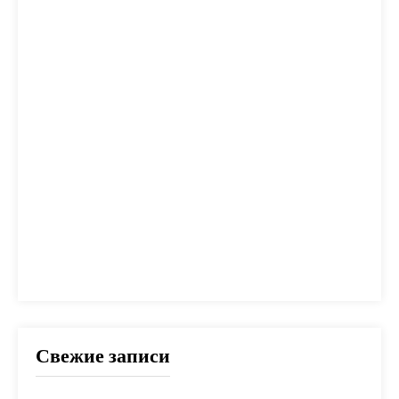
калькулятор
капитал
квартира
кредит
налог
налоги
неустойка
одобрение
оплата
план
погашение
покупка
помощь
проблем
прогноз
продажа
процент
проценты
развод
расчет
риск
сбербанк
сделка
совет
советы
срок
ставка
страховка
стройка
шаги
Свежие записи