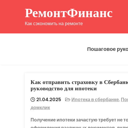
Перейти
РемонтФинанс
к
содержимому
Как сэкономить на ремонте
Пошаговое рук
Как отправить страховку в Сбербан
руководство для ипотеки
21.04.2025
Ипотека в сбербанке
,
По
домклик
Получение ипотеки зачастую требует не т
оформления различных документов, включ