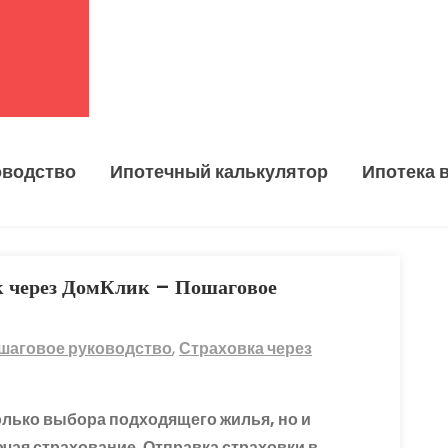
оводство
Ипотечный калькулятор
Ипотека 
к через ДомКлик – Пошаговое
шаговое руководство
,
Страховка через
олько выбора подходящего жилья, но и
ая страхование. Отправка страховки в