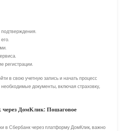
я подтверждения.
его.
ми.
ервиса.
е регистрации.
ти в свою учетную запись и начать процесс
е необходимые документы, включая страховку,
к через ДомКлик: Пошаговое
вки в Сбербанк через платформу ДомКлик, важно