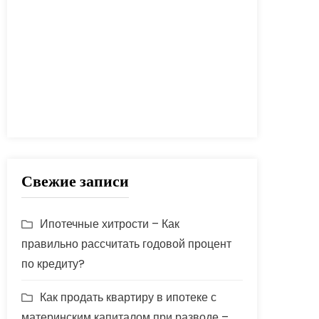
процент
проценты
развод
расчет
риск
сбербанк
сделка
совет
советы
срок
ставка
страховка
стройка
шаги
Свежие записи
Ипотечные хитрости – Как
правильно рассчитать годовой процент
по кредиту?
Как продать квартиру в ипотеке с
материнским капиталом при разводе –