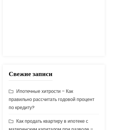
процент
проценты
развод
расчет
риск
сбербанк
сделка
совет
советы
срок
ставка
страховка
стройка
шаги
Свежие записи
Ипотечные хитрости – Как
правильно рассчитать годовой процент
по кредиту?
Как продать квартиру в ипотеке с
материнским капиталом при разводе –