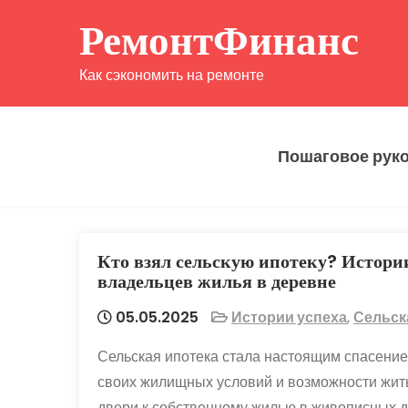
Перейти
РемонтФинанс
к
содержимому
Как сэкономить на ремонте
Пошаговое рук
Кто взял сельскую ипотеку? Истори
владельцев жилья в деревне
05.05.2025
Истории успеха
,
Сельск
Сельская ипотека стала настоящим спасение
своих жилищных условий и возможности жит
двери к собственному жилью в живописных де