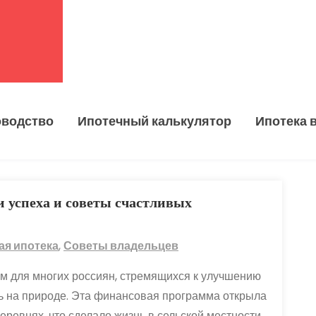
оводство
Ипотечный калькулятор
Ипотека 
и успеха и советы счастливых
ая ипотека
,
Советы владельцев
м для многих россиян, стремящихся к улучшению
ь на природе. Эта финансовая программа открыла
ревнях, что сделало жизнь в сельской местности