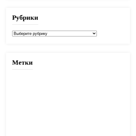
Рубрики
Рубрики
Метки
2025
банк
банки
взнос
выбор
вычет
деньги
дети
документы
долг
дом
жилье
заем
закон
ипотека
калькулятор
капитал
квартира
кредит
налог
налоги
неустойка
одобрение