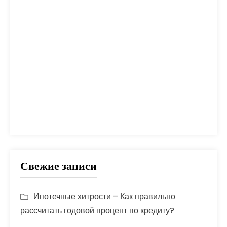
оплата
план
погашение
покупка
помощь
проблем
прогноз
продажа
процент
проценты
развод
расчет
риск
сбербанк
сделка
совет
советы
срок
ставка
страховка
стройка
шаги
Свежие записи
Ипотечные хитрости – Как правильно
рассчитать годовой процент по кредиту?